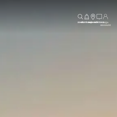
zoek
aankoop
netwerk
contact
mijn
account