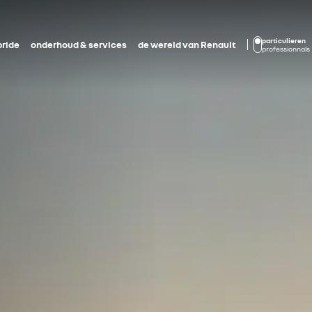
particulieren
bride
onderhoud & services
de wereld van Renault
professionnals