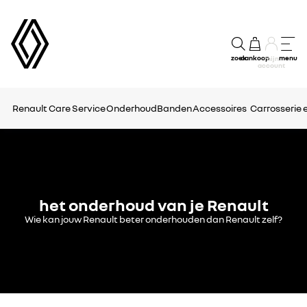
zoek
aankoop
menu
mijn
account
Renault Care Service
Onderhoud
Banden
Accessoires
Carrosserie e
het onderhoud van je Renault
Wie kan jouw Renault beter onderhouden dan Renault zelf?