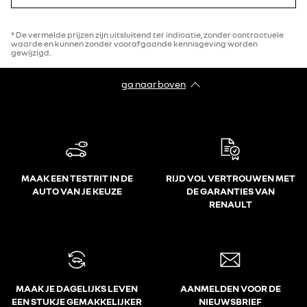
* De vermelde prijzen zijn uitsluitend ter indicatie, zonder contractuele
waarde en kunnen zonder voorafgaande kennisgeving worden
gewijzigd.
ga naar boven
MAAK EEN TESTRIT IN DE
RIJD VOL VERTROUWEN MET
AUTO VAN JE KEUZE
DE GARANTIES VAN
RENAULT
MAAK JE DAGELIJKS LEVEN
AANMELDEN VOOR DE
EEN STUKJE GEMAKKELIJKER
NIEUWSBRIEF