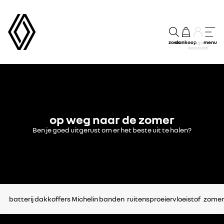
zoek
aankoop
menu
mijn
account
op weg naar de zomer
Ben je goed uitgerust om er het beste uit te halen?
batterij
dakkoffers
Michelin banden
ruitensproeiervloeistof
zomer