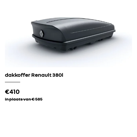
dakkoffer Renault 380l​
€410
in plaats van € 585