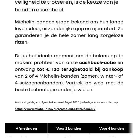
veiligheid te trotseren, is de keuze van je
banden essentieel.
Michelin-banden staan bekend om hun lange
levensduur, uitzonderlijke grip en rijcomfort. Ze
garanderen je de hele zomer lang zorgeloze
ritten.
Dit is het ideale moment om de balans op te
maken: profiteer van onze
cashback-actie
en
ontvang
tot € 120 terugbetaald bij aankoop
van 2 of 4 Michelin-banden (zomer-, winter- of
4-seizoenenbanden). Vertrek op weg met de
beste technologie onder je wielen!
Aanbod geldig van 1 juni tot en met 26 juli 2026 (volledige voorwaarden op
https://www.michelin.be/nl/promo-auto-2026-benelux
)
Afmetingen
Voor 2 banden
Voor 4 banden