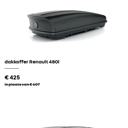
dakkoffer Renault 480l​
€ 425
in plaats van € 607