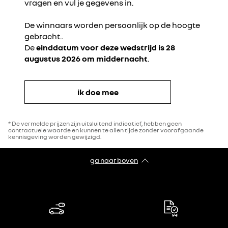
vragen en vul je gegevens in.
De winnaars worden persoonlijk op de hoogte
gebracht..
De
einddatum voor deze wedstrijd is 28
augustus 2026 om middernacht
.
ik doe mee
* De vermelde prijzen zijn uitsluitend indicatief, hebben geen
contractuele waarde en kunnen te allen tijde zonder voorafgaande
kennisgeving worden gewijzigd.
ga naar boven