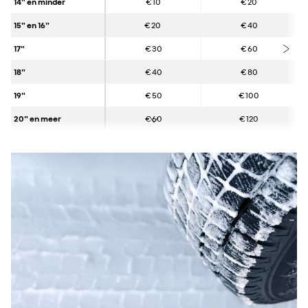
14" en minder
€ 10
€ 20
15" en 16"
€ 20
€ 40
17"
€ 30
€ 60
18"
€ 40
€ 80
19"
€ 50
€ 100
20" en meer
€ 60
€ 120