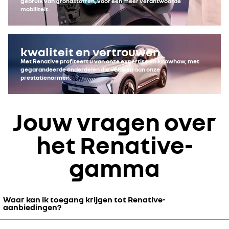
gebruik van grondstoffen, voor een meer verantwoorde
mobiliteit.
kwaliteit en vertrouwen
Met Renative profiteert u van onze expertise en knowhow, met
gegarandeerde onderdelen die voldoen aan onze
prestatienormen.
Jouw vragen over
het Renative-
gamma
Waar kan ik toegang krijgen tot Renative-
aanbiedingen?