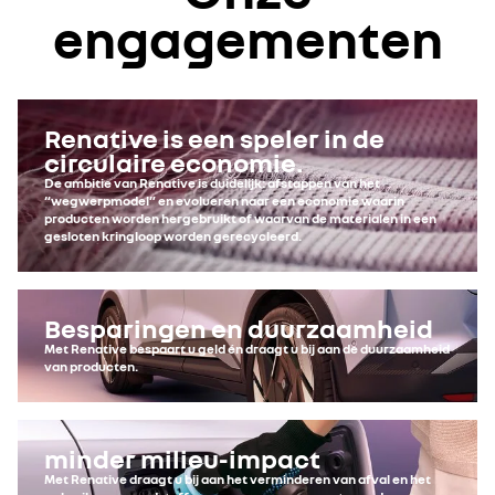
engagementen
Renative is een speler in de
circulaire economie.
De ambitie van Renative is duidelijk: afstappen van het
“wegwerpmodel” en evolueren naar een economie waarin
producten worden hergebruikt of waarvan de materialen in een
gesloten kringloop worden gerecycleerd.
Besparingen en duurzaamheid
Met Renative bespaart u geld én draagt u bij aan de duurzaamheid
van producten.
minder milieu-impact
Met Renative draagt u bij aan het verminderen van afval en het