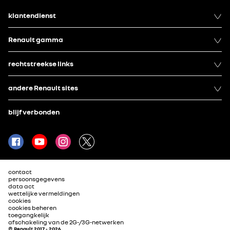
klantendienst
Renault gamma
rechtstreekse links
andere Renault sites
blijf verbonden
contact
persoonsgegevens
data act
wettelijke vermeldingen
cookies
cookies beheren
toegangkelijk
afschakeling van de 2G-/3G-netwerken
© Renault 2017 - 2026