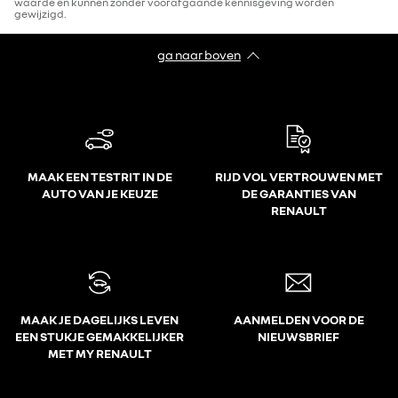
waarde en kunnen zonder voorafgaande kennisgeving worden
gewijzigd.
ga naar boven
MAAK EEN TESTRIT IN DE
RIJD VOL VERTROUWEN MET
AUTO VAN JE KEUZE
DE GARANTIES VAN
RENAULT
MAAK JE DAGELIJKS LEVEN
AANMELDEN VOOR DE
EEN STUKJE GEMAKKELIJKER
NIEUWSBRIEF
MET MY RENAULT