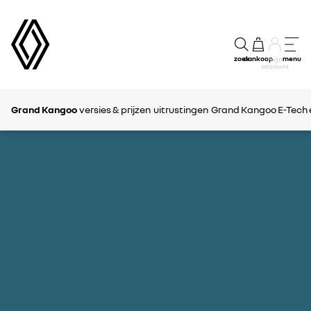
zoek
aankoop
menu
mijn
account
Grand Kangoo
versies & prijzen
uitrustingen
Grand Kangoo E-Tech e