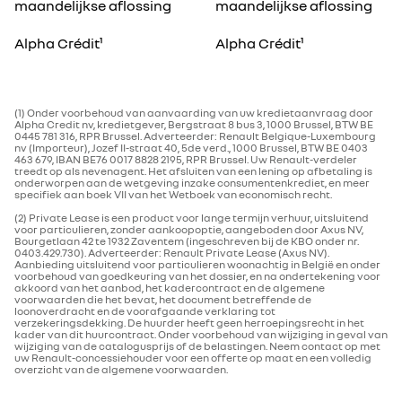
maandelijkse aflossing
maandelijkse aflossing
Alpha Crédit¹
Alpha Crédit¹
(1) Onder voorbehoud van aanvaarding van uw kredietaanvraag door
Alpha Credit nv, kredietgever, Bergstraat 8 bus 3, 1000 Brussel, BTW BE
0445 781 316, RPR Brussel. Adverteerder: Renault Belgique-Luxembourg
nv (Importeur), Jozef II-straat 40, 5de verd., 1000 Brussel, BTW BE 0403
463 679, IBAN BE76 0017 8828 2195, RPR Brussel. Uw Renault-verdeler
treedt op als nevenagent. Het afsluiten van een lening op afbetaling is
onderworpen aan de wetgeving inzake consumentenkrediet, en meer
specifiek aan boek VII van het Wetboek van economisch recht.
(2) Private Lease is een product voor lange termijn verhuur, uitsluitend
voor particulieren, zonder aankoopoptie, aangeboden door Axus NV,
Bourgetlaan 42 te 1932 Zaventem (ingeschreven bij de KBO onder nr.
0403.429.730). Adverteerder: Renault Private Lease (Axus NV).
Aanbieding uitsluitend voor particulieren woonachtig in België en onder
voorbehoud van goedkeuring van het dossier, en na ondertekening voor
akkoord van het aanbod, het kadercontract en de algemene
voorwaarden die het bevat, het document betreffende de
loonoverdracht en de voorafgaande verklaring tot
verzekeringsdekking. De huurder heeft geen herroepingsrecht in het
kader van dit huurcontract. Onder voorbehoud van wijziging in geval van
wijziging van de catalogusprijs of de belastingen. Neem contact op met
uw Renault-concessiehouder voor een offerte op maat en een volledig
overzicht van de algemene voorwaarden.