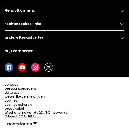
Renault gamma
rechtstreekse links
andere Renault sites
blijf verbonden
contact
persoonsgegevens
data act
wettelijke vermeldingen
cookies
cookies beheren
toegangkelijk
afschakeling van de 2G-/3G-netwerken
© Renault 2017 - 2026