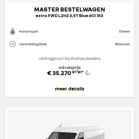
MASTER BESTELWAGEN
extra FWD L2H2 3,5T Blue dCi 150
motortype
Diesel
versnellingsbak
Manueel
verkrijgbaar bij diverse dealers
adviesprijs
€ 35.270
BTWi
*
meer details