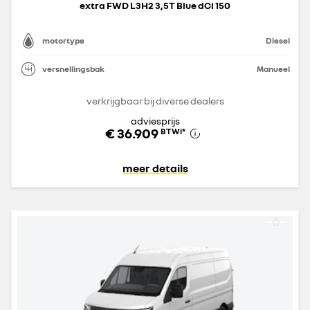
extra FWD L3H2 3,5T Blue dCi 150
motortype
Diesel
versnellingsbak
Manueel
verkrijgbaar bij diverse dealers
adviesprijs
€ 36.909
BTWi
*
meer details