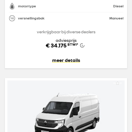
motortype
Diesel
versnellingsbak
Manueel
verkrijgbaar bij diverse dealers
adviesprijs
€ 34.175
BTWi
*
meer details