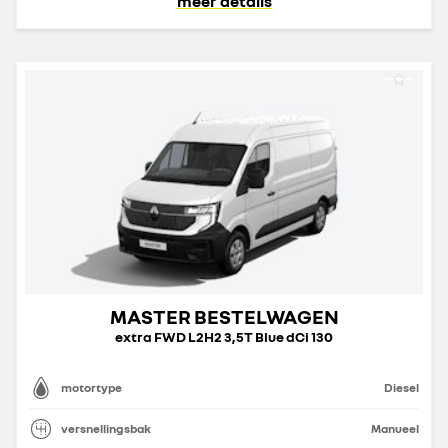
meer details
MASTER BESTELWAGEN
extra FWD L2H2 3,5T Blue dCi 130
motortype
Diesel
versnellingsbak
Manueel