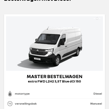
MASTER BESTELWAGEN
extra FWD L2H2 3,5T Blue dCi 150
motortype
Diesel
versnellingsbak
Manueel