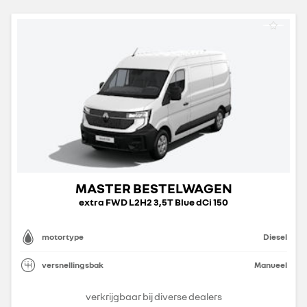
MASTER BESTELWAGEN
extra FWD L2H2 3,5T Blue dCi 150
motortype
Diesel
versnellingsbak
Manueel
verkrijgbaar bij diverse dealers