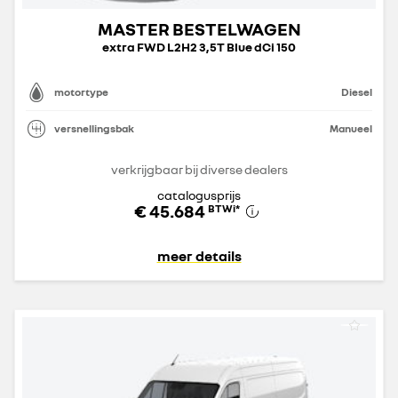
MASTER BESTELWAGEN
extra FWD L2H2 3,5T Blue dCi 150
motortype
Diesel
versnellingsbak
Manueel
verkrijgbaar bij diverse dealers
catalogusprijs
€ 45.684
BTWi
*
meer details