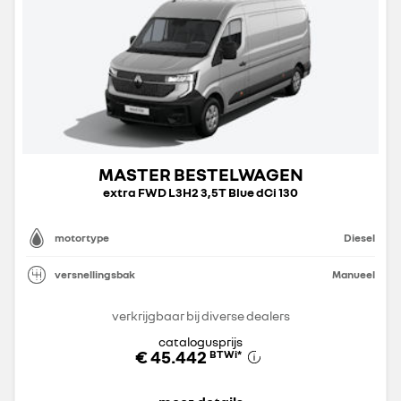
MASTER BESTELWAGEN
extra FWD L3H2 3,5T Blue dCi 130
motortype
Diesel
versnellingsbak
Manueel
verkrijgbaar bij diverse dealers
catalogusprijs
€ 45.442
BTWi
*