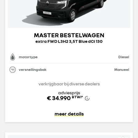
MASTER BESTELWAGEN
extra FWD L3H2 3,5T Blue dCi 130
motortype
Diesel
versnellingsbak
Manueel
verkrijgbaar bij diverse dealers
adviesprijs
€ 34.990
BTWi
*
meer details