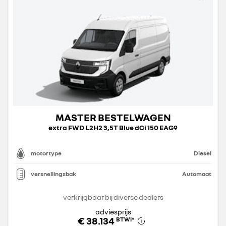
MASTER BESTELWAGEN
extra FWD L2H2 3,5T Blue dCi 150 EAG9
motortype
Diesel
versnellingsbak
Automaat
verkrijgbaar bij diverse dealers
adviesprijs
€ 38.134
BTWi
*