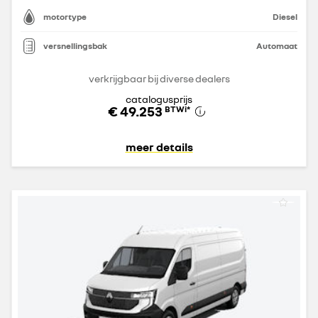
motortype
Diesel
versnellingsbak
Automaat
verkrijgbaar bij diverse dealers
catalogusprijs
€ 49.253
BTWi
*
meer details