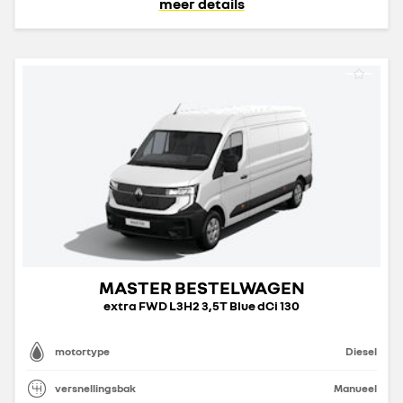
meer details
MASTER BESTELWAGEN
extra FWD L3H2 3,5T Blue dCi 130
motortype
Diesel
versnellingsbak
Manueel