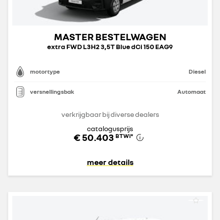
MASTER BESTELWAGEN
extra FWD L3H2 3,5T Blue dCi 150 EAG9
motortype
Diesel
versnellingsbak
Automaat
verkrijgbaar bij diverse dealers
catalogusprijs
€ 50.403
BTWi
*
meer details