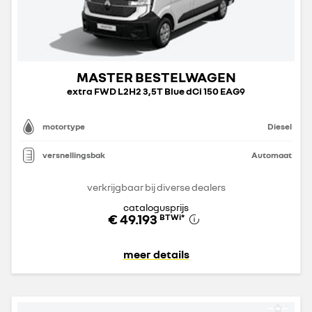
MASTER BESTELWAGEN
extra FWD L2H2 3,5T Blue dCi 150 EAG9
motortype
Diesel
versnellingsbak
Automaat
verkrijgbaar bij diverse dealers
catalogusprijs
€ 49.193
BTWi
*
meer details