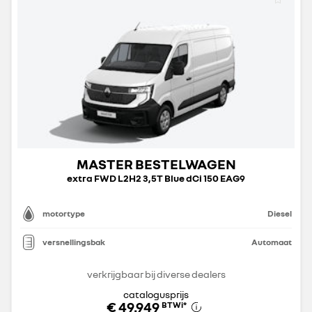
MASTER BESTELWAGEN
extra FWD L2H2 3,5T Blue dCi 150 EAG9
motortype
Diesel
versnellingsbak
Automaat
verkrijgbaar bij diverse dealers
catalogusprijs
€ 49.949
BTWi
*