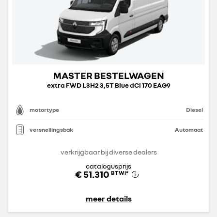
MASTER BESTELWAGEN
extra FWD L3H2 3,5T Blue dCi 170 EAG9
motortype
Diesel
versnellingsbak
Automaat
verkrijgbaar bij diverse dealers
catalogusprijs
€ 51.310
BTWi
*
meer details