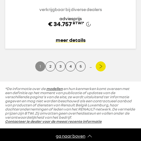
verkrijgbaar bij diverse dealers
adviesprijs
€ 34.757
BTWi
*
meer details
1
2
3
4
5
...
*De informatie over de
modellen
en hun kenmerken komt overeen met
een definitie op het moment van publicatie of updates van de
verschillende pagina's van de site; ze wordt uitsluitend ter informatie
gegeven en mag niet worden beschouwd als een contractueel aanbod
van producten of diensten van Renault België Luxemburg, haar
dochterondernemingen of leden van het RENAULT-netwerk. De vermelde
prijzen zijn BTWi. Zij omvatten geen overheidssteun en vallen onder de
verantwoordelijkheid van het bedrijf.
Contacteer je dealer voor de meest recente informatie
ga naar boven