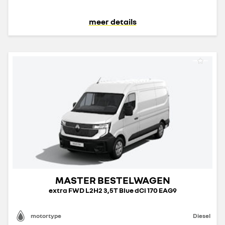
meer details
MASTER BESTELWAGEN
extra FWD L2H2 3,5T Blue dCi 170 EAG9
motortype
Diesel