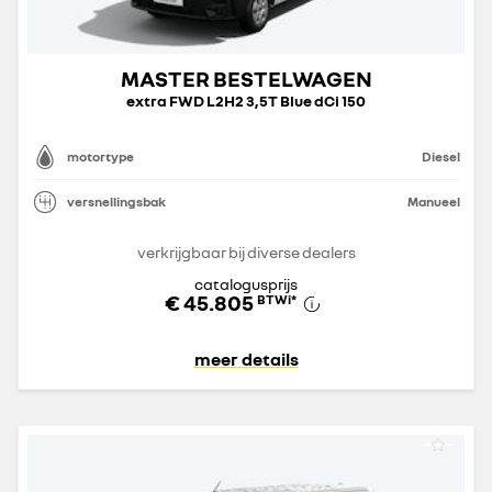
MASTER BESTELWAGEN
extra FWD L2H2 3,5T Blue dCi 150
motortype
Diesel
versnellingsbak
Manueel
verkrijgbaar bij diverse dealers
catalogusprijs
€ 45.805
BTWi
*
meer details