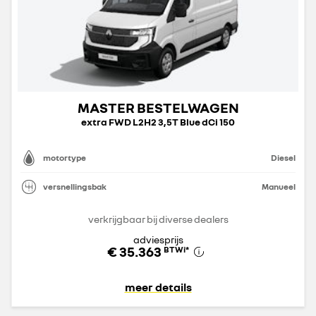
MASTER BESTELWAGEN
extra FWD L2H2 3,5T Blue dCi 150
motortype
Diesel
versnellingsbak
Manueel
verkrijgbaar bij diverse dealers
adviesprijs
€ 35.363
BTWi
*
meer details