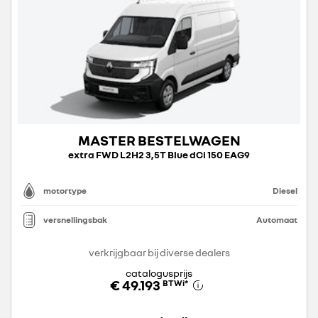
MASTER BESTELWAGEN
extra FWD L2H2 3,5T Blue dCi 150 EAG9
motortype
Diesel
versnellingsbak
Automaat
verkrijgbaar bij diverse dealers
catalogusprijs
€ 49.193
BTWi
*