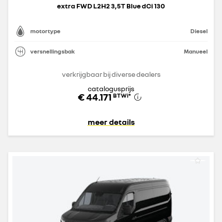
extra FWD L2H2 3,5T Blue dCi 130
motortype
Diesel
versnellingsbak
Manueel
verkrijgbaar bij diverse dealers
catalogusprijs
€ 44.171
BTWi
*
meer details