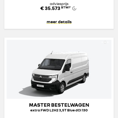
adviesprijs
€ 35.573
BTWi
*
meer details
MASTER BESTELWAGEN
extra FWD L2H2 3,5T Blue dCi 130