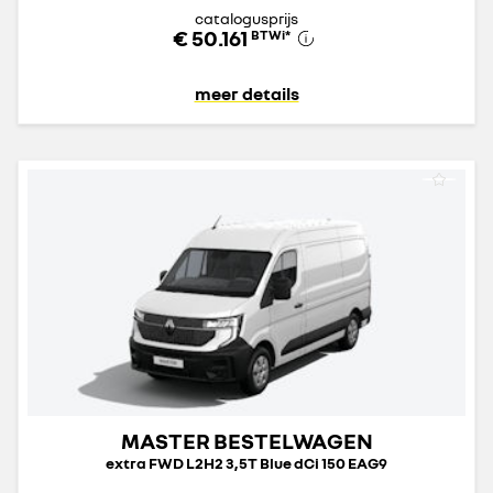
catalogusprijs
€ 50.161
BTWi
*
meer details
MASTER BESTELWAGEN
extra FWD L2H2 3,5T Blue dCi 150 EAG9