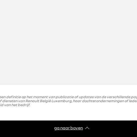
 definitie op het moment van publicatie of updates van de verschillende pagi
diensten van Renault België Luxemburg, haar dochterondernemingen of leden v
 van het bedrijf.
ga naar boven