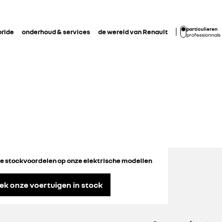
particulieren
bride
onderhoud & services
de wereld van Renault
professionnals
ve stockvoordelen op onze elektrische modellen
ek onze voertuigen in stock