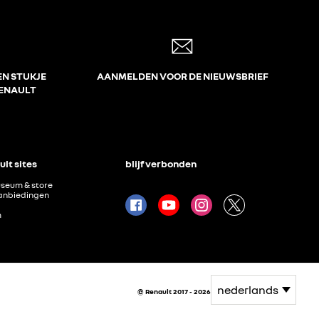
EN STUKJE
AANMELDEN VOOR DE NIEUWSBRIEF
RENAULT
lt sites
blijf verbonden
useum & store
anbiedingen
m
© Renault 2017 - 2026