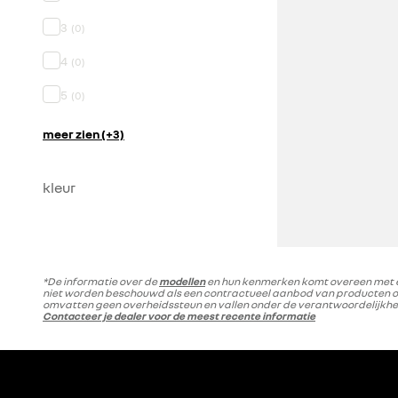
3
(
0
)
4
(
0
)
5
(
0
)
meer zien (+3)
kleur
*De informatie over de
modellen
en hun kenmerken komt overeen met een
niet worden beschouwd als een contractueel aanbod van producten of 
omvatten geen overheidssteun en vallen onder de verantwoordelijkheid
Contacteer je dealer voor de meest recente informatie