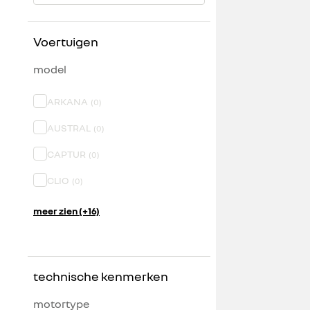
Voertuigen
model
ARKANA
(
0
)
AUSTRAL
(
0
)
CAPTUR
(
0
)
CLIO
(
0
)
meer zien (+16)
technische kenmerken
motortype