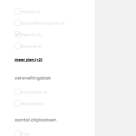
Hybrid
(
0
)
Oplaadbare hybrid
(
0
)
Electric
(
0
)
Benzine
(
0
)
meer zien (+2)
versnellingsbak
Automaat
(
0
)
Manueel
(
0
)
aantal zitplaatsen
2
(
0
)