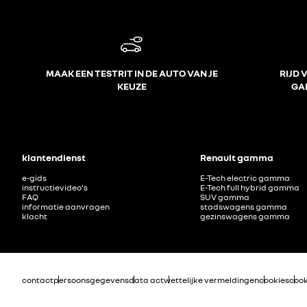
MAAK EEN TESTRIT IN DE AUTO VAN JE
RIJD 
KEUZE
GA
klantendienst
Renault gamma
e-gids
E-Tech electric gamma
instructievideo's
E-Tech full hybrid gamma
FAQ
SUV gamma
informatie aanvragen
stadswagens gamma
klacht
gezinswagens gamma
contact
persoonsgegevens
data act
wettelijke vermeldingen
cookies
cook