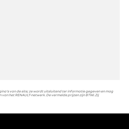
na's van de site; ze wordt uitsluitend ter informatie gegeven en mag
an het RENAULT-netwerk. De vermelde prijzen zijn BTWi. Zij