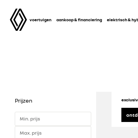
voertuigen
aankoop & financiering
elektrisch & hy
Prijzen
exclusi
ontd
Min. prijs
Max. prijs