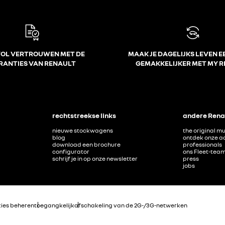
VOL VERTROUWEN MET DE
MAAK JE DAGELIJKS LEVEN E
RANTIES VAN RENAULT
GEMAKKELIJKER MET MY 
rechtstreekse links
andere Renau
nieuwe stockwagens
the original m
blog
ontdek onze a
download een brochure
professionals
configurator
ons Fleet-tea
schrijf je in op onze newsletter
press
jobs
ies beheren
toegangkelijk
afschakeling van de 2G-/3G-netwerken