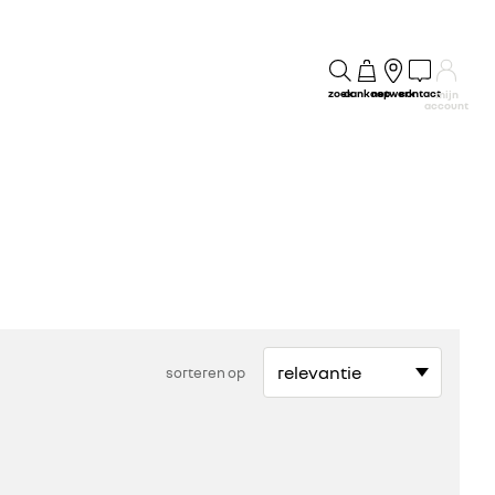
zoek
aankoop
netwerk
contact
mijn
account
sorteren op