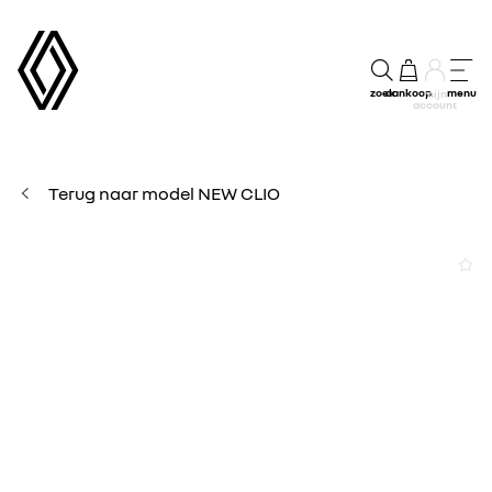
zoek
aankoop
menu
mijn
account
Terug naar model NEW CLIO