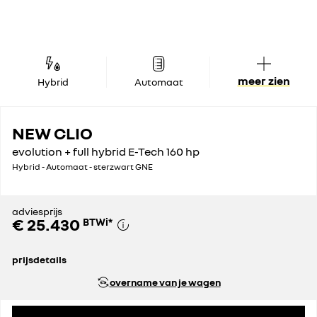
meer zien
Hybrid
Automaat
NEW CLIO
evolution + full hybrid E-Tech 160 hp
Hybrid - Automaat - sterzwart GNE
adviesprijs
€ 25.430
BTWi
*
prijsdetails
catalogusprijs
€ 25.930
overname van je wagen
globale korting
€ 500