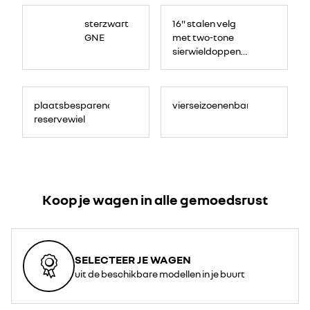
sterzwart
16" stalen velg
GNE
met two-tone
sierwieldoppen
'synchro'
plaatsbesparend
vierseizoenenbanden
reservewiel
Koop je wagen in alle gemoedsrust
SELECTEER JE WAGEN
uit de beschikbare modellen in je buurt