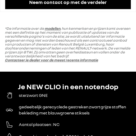
Neem contact op met de verdeler
*De informatie over de
modellen
, hun kenmerken en prijzen komt overeen
met een definitie op het moment van publicatie of updates van de
verschillende pagina's van de site; ze wordt uitsluitend ter informatie
gegeven en mag niet worden beschouwd als een contractueel aanbod
van producten of diensten van Renault België Luxemburg, haar
dochterondernemingen of leden van het RENAULT-netwerk. De vermelde
prijzen zijn BTWi. Zij omvatten geen overheidssteun en vallen onder de
verantwoordelijkheid van het bedrijf.
Contacteer je dealer voor de meest recente informatie
Je NEW CLIO in een notendop
sterzwart GNE
gedeeltelijk gerecyclede gestreken zwartgrijze stoffen
bekleding met blauwgroene stiksels
Aantal plaatsen
NC