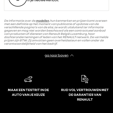
De informatie over de
modellen
, hun kenmerken en prijzen komt overeen
met een definitie op het moment van publicatie of updates van de
verschillende pagina's van de site; ze wordt uitsluitend ter informatie
gegeven en mag niet worden beschouwd als een contractueel aanbod
van producten of diensten van Renault België Luxemburg, haar
dochterondernemingen of leden van het RENAULT-netwerk. De vermelde
prijzen zijn BTWi. Zij omvatten geen overheidssteun en vallen onder de
verantwoordelijkheid van het bedrijf.
ga naar boven
MAAK EEN TESTRIT IN DE
RIJD VOL VERTROUWEN MET
AUTO VAN JE KEUZE
DE GARANTIES VAN
RENAULT