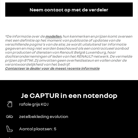
Neem contact op met de verdeler
*De informatie over de
modellen
, hun kenmerken en prijzen komt overeen
met een definitie op het moment van publicatie of updates van de
verschillende pagina's van de site; ze wordt uitsluitend ter informatie
gegeven en mag niet worden beschouwd als een contractueel aanbod
van producten of diensten van Renault België Luxemburg, haar
dochterondernemingen of leden van het RENAULT-netwerk. De vermelde
prijzen zijn BTWi. Zij omvatten geen overheidssteun en vallen onder de
verantwoordelijkheid van het bedrijf.
Contacteer je dealer voor de meest recente informatie
Je CAPTUR in een notendop
rafale grijs KQJ
zetelbekleding evolution
Aantal plaatsen
5