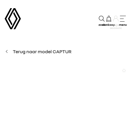
zoek
aankoop
menu
mijn
account
Terug naar model CAPTUR