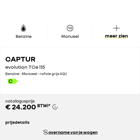
meer zien
Benzine
Manueel
CAPTUR
evolution TCe 115
Benzine - Manueel - rafale grijs KQJ
catalogusprijs
€ 24.200
BTWi
*
prijsdetails
catalogusprijs
€ 24.200
overname van je wagen