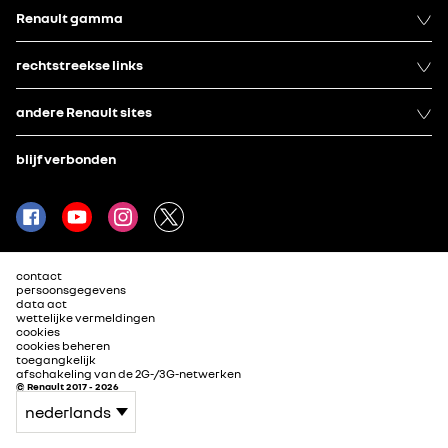
Renault gamma
rechtstreekse links
andere Renault sites
blijf verbonden
contact
persoonsgegevens
data act
wettelijke vermeldingen
cookies
cookies beheren
toegangkelijk
afschakeling van de 2G-/3G-netwerken
© Renault 2017 - 2026