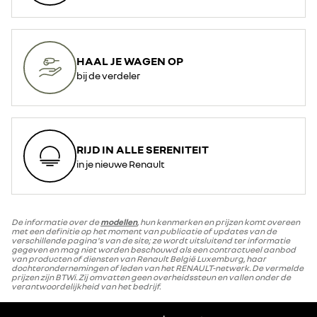
HAAL JE WAGEN OP
bij de verdeler
RIJD IN ALLE SERENITEIT
in je nieuwe Renault
De informatie over de
modellen
, hun kenmerken en prijzen komt overeen
met een definitie op het moment van publicatie of updates van de
verschillende pagina's van de site; ze wordt uitsluitend ter informatie
gegeven en mag niet worden beschouwd als een contractueel aanbod
van producten of diensten van Renault België Luxemburg, haar
dochterondernemingen of leden van het RENAULT-netwerk. De vermelde
prijzen zijn BTWi. Zij omvatten geen overheidssteun en vallen onder de
verantwoordelijkheid van het bedrijf.