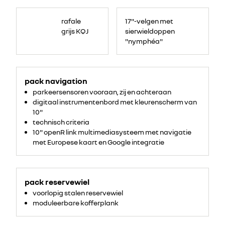
rafale
17"-velgen met
grijs KQJ
sierwieldoppen
"nymphéa"
pack navigation
parkeersensoren vooraan, zij en achteraan
digitaal instrumentenbord met kleurenscherm van
10"
technisch criteria
10" openR link multimediasysteem met navigatie
met Europese kaart en Google integratie
pack reservewiel
voorlopig stalen reservewiel
moduleerbare kofferplank