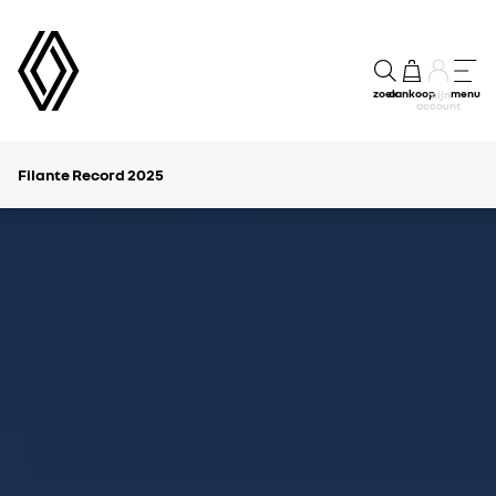
zoek
aankoop
menu
mijn
account
Filante Record 2025