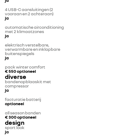
ja
4 USB-C aansluitingen (2
vooraan en 2 achteraan)
ja
automatische airconditioning
met 2 klimaatzones
ja
elektrisch verstelbare,
verwarmbare en inklapbare
buitenspiegels
ja
pack winter comfort
€ 550
optioneel
diverse
bandenopblaaskit met
compressor
ja
facturatie batterij
optioneel
all season banden
€ 300
optioneel
design
sport look
ja