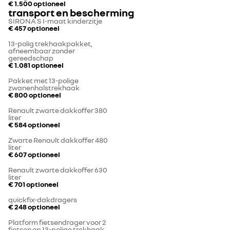
€ 1.500
optioneel
transport en bescherming
SIRONA S I-maat kinderzitje
€ 457
optioneel
13-polig trekhaakpakket,
afneembaar zonder
gereedschap
€ 1.081
optioneel
Pakket met 13-polige
zwanenhalstrekhaak
€ 800
optioneel
Renault zwarte dakkoffer 380
liter
€ 584
optioneel
Zwarte Renault dakkoffer 480
liter
€ 607
optioneel
Renault zwarte dakkoffer 630
liter
€ 701
optioneel
quickfix-dakdragers
€ 248
optioneel
Platform fietsendrager voor 2
fietsen op 13-polige trekhaak