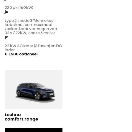
220 pk (160kW)
ja
type 2, mode 3 'Mennekes'
kabel met een maximaal
toelaatbaar vermogen van
32A / 22kW, lengte 6 meter
ja
22 kW AC lader (3 fasen) en DC
lader
€ 1.500
optioneel
techno
comfort range