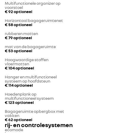
Multifunctionele organizer op
voorstoel
€ 92
optioneel
Horizontaal bagageruimtenet
€ 58
optioneel
rubberen matten
€ 79
optioneel
mat van de bagageruimte
€ 53
optioneel
Hoogwaardige stoffen
vloermatten
€ 104
optioneel
Hanger en multifunctioneel
systeem op hoofdsteun
€ 114
optioneel
Hoedenplank op
multifunctioneel systeem
€ 123
optioneel
Bagageruimte opbergbox met
vakken
€ 62
optioneel
rij- en controlesystemen
ecomode