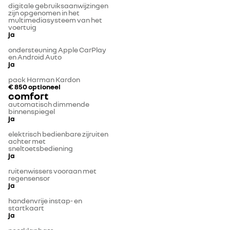
digitale gebruiksaanwijzingen
zijn opgenomen in het
multimediasysteem van het
voertuig
ja
ondersteuning Apple CarPlay
en Android Auto
ja
pack Harman Kardon
€ 850
optioneel
comfort
automatisch dimmende
binnenspiegel
ja
elektrisch bedienbare zijruiten
achter met
sneltoetsbediening
ja
ruitenwissers vooraan met
regensensor
ja
handenvrije instap- en
startkaart
ja