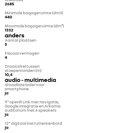
2685
Minimale bagageruimte (dm3)
440
Maximale bagageruimte (dm³)
1332
anders
Aantal plaatsen
5
Fiscaal vermogen
4
Draaicirkel tussen
stoepenranden (m)
10,4
audio - multimedia
draadloze lader voor
smartphone
ja
9" openR Link met navigatie,
Google integratie en Arkamis
auditorium met 6 speakers
ja
12" digitaal instrumentenbord
ja