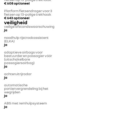
€ 608
optioneel
Platform fietsendrager voor 3
fietsen op 13-polige trekhaak
€ 643
optioneel
veiligheid
veilige afstandswaarschuwing
ja
noodhulp rijstrookassistent
(ELKA)
ja
adaptieve airbags voor
bestuurder en passagier vóór
(uitschakelbare
passagiersairbag)
ja
achteruitrijradar
ja
automatische
portiervergrendeling bij het
wegrijden
ja
ABS met remhulpsysteem
ja