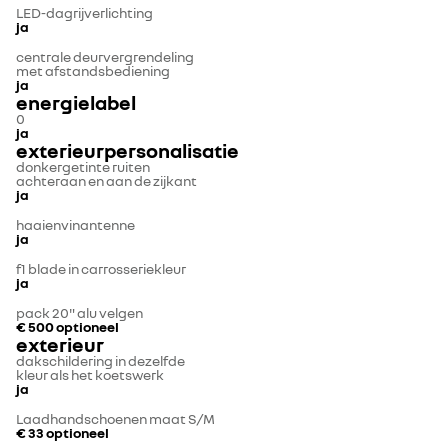
LED-dagrijverlichting
ja
centrale deurvergrendeling
met afstandsbediening
ja
energielabel
0
ja
exterieurpersonalisatie
donkergetinte ruiten
achteraan en aan de zijkant
ja
haaienvinantenne
ja
f1 blade in carrosseriekleur
ja
pack 20" alu velgen
€ 500
optioneel
exterieur
dakschildering in dezelfde
kleur als het koetswerk
ja
Laadhandschoenen maat S/M
€ 33
optioneel