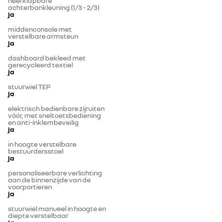
neerklapbare
achterbankleuning (1/3 - 2/3)
ja
middenconsole met
verstelbare armsteun
ja
dashboard bekleed met
gerecycleerd textiel
ja
stuurwiel TEP
ja
elektrisch bedienbare zijruiten
vóór, met sneltoetsbediening
en anti-inklembeveilig
ja
in hoogte verstelbare
bestuurdersstoel
ja
personaliseerbare verlichting
aan de binnenzijde van de
voorportieren
ja
stuurwiel manueel in hoogte en
diepte verstelbaar