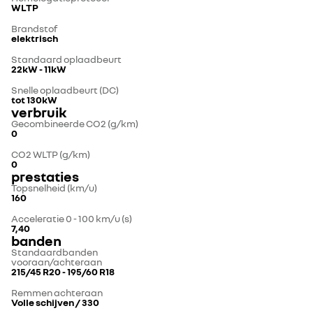
WLTP
Brandstof
elektrisch
Standaard oplaadbeurt
22kW - 11kW
Snelle oplaadbeurt (DC)
tot 130kW
verbruik
Gecombineerde CO2 (g/km)
0
CO2 WLTP (g/km)
0
prestaties
Topsnelheid (km/u)
160
Acceleratie 0 - 100 km/u (s)
7,40
banden
Standaardbanden
vooraan/achteraan
215/45 R20 - 195/60 R18
Remmen achteraan
Volle schijven / 330