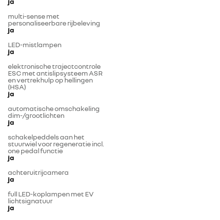
ja
multi-sense met
personaliseerbare rijbeleving
ja
LED-mistlampen
ja
elektronische trajectcontrole
ESC met antislipsysteem ASR
en vertrekhulp op hellingen
(HSA)
ja
automatische omschakeling
dim-/grootlichten
ja
schakelpeddels aan het
stuurwiel voor regeneratie incl.
one pedal functie
ja
achteruitrijcamera
ja
full LED-koplampen met EV
lichtsignatuur
ja