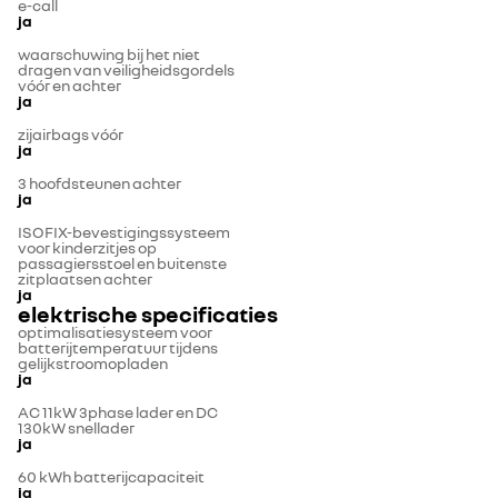
e-call
ja
waarschuwing bij het niet
dragen van veiligheidsgordels
vóór en achter
ja
zijairbags vóór
ja
3 hoofdsteunen achter
ja
ISOFIX-bevestigingssysteem
voor kinderzitjes op
passagiersstoel en buitenste
zitplaatsen achter
ja
elektrische specificaties
optimalisatiesysteem voor
batterijtemperatuur tijdens
gelijkstroomopladen
ja
AC 11kW 3phase lader en DC
130kW snellader
ja
60 kWh batterijcapaciteit
ja