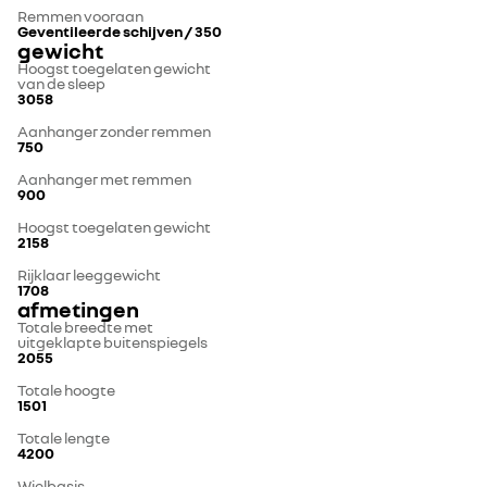
Remmen vooraan
Geventileerde schijven / 350
gewicht
Hoogst toegelaten gewicht
van de sleep
3058
Aanhanger zonder remmen
750
Aanhanger met remmen
900
Hoogst toegelaten gewicht
2158
Rijklaar leeggewicht
1708
afmetingen
Totale breedte met
uitgeklapte buitenspiegels
2055
Totale hoogte
1501
Totale lengte
4200
Wielbasis