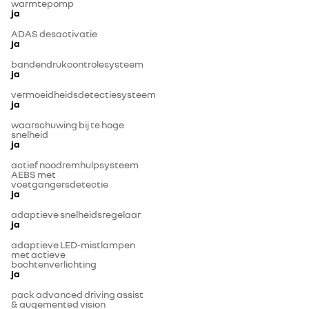
warmtepomp
ja
ADAS desactivatie
ja
bandendrukcontrolesysteem
ja
vermoeidheidsdetectiesysteem
ja
waarschuwing bij te hoge
snelheid
ja
actief noodremhulpsysteem
AEBS met
voetgangersdetectie
ja
adaptieve snelheidsregelaar
ja
adaptieve LED-mistlampen
met actieve
bochtenverlichting
ja
pack advanced driving assist
& augemented vision