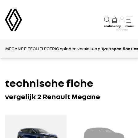
zoek
aankoop
menu
mijn
account
MEGANE E-TECH ELECTRIC
opladen
versies en prijzen
specificatie
technische fiche
vergelijk 2 Renault Megane
MEGANE
MEGANE
E-
E-
TECH
TECH
ELECTRIC
ELECTRIC
1
2