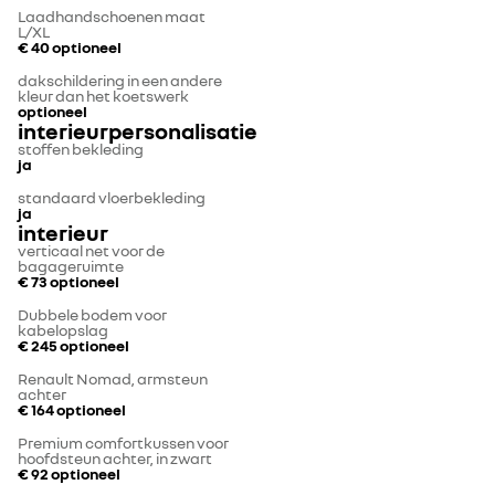
Laadhandschoenen maat
L/XL
€ 40
optioneel
dakschildering in een andere
kleur dan het koetswerk
optioneel
interieurpersonalisatie
stoffen bekleding
ja
standaard vloerbekleding
ja
interieur
verticaal net voor de
bagageruimte
€ 73
optioneel
Dubbele bodem voor
kabelopslag
€ 245
optioneel
Renault Nomad, armsteun
achter
€ 164
optioneel
Premium comfortkussen voor
hoofdsteun achter, in zwart
€ 92
optioneel