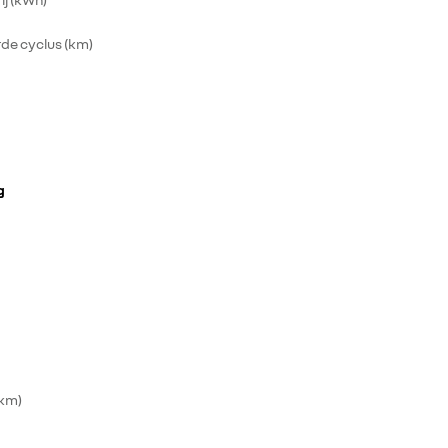
e cyclus (km)
g
km)