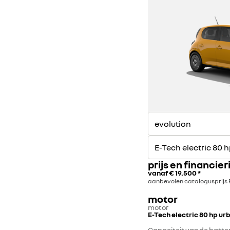
1
2
prijs en financier
vanaf
€ 19.500
*
aanbevolen catalogusprijs
motor
motor
E-Tech electric 80 hp ur
Capaciteit van de batter