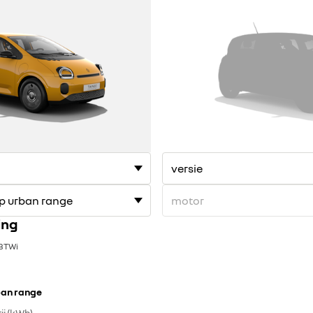
ing
 BTWi
ban range
ij (kWh)