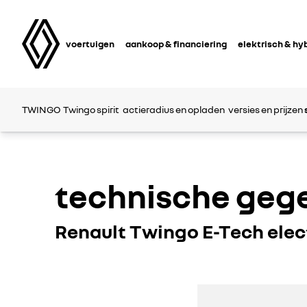
voertuigen
aankoop & financiering
elektrisch & hy
TWINGO
Twingo spirit
actieradius en opladen
versies en prijzen
technische geg
Renault Twingo E-Tech elec
RENAULT
RENAULT
TWINGO
TWINGO