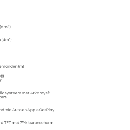
 (dm3)
 (dm³)
penranden (m)
ia
en
mediasysteem met Arkamys®
kers
ndroid Auto en Apple CarPlay
rd TFT met 7"-kleurenscherm