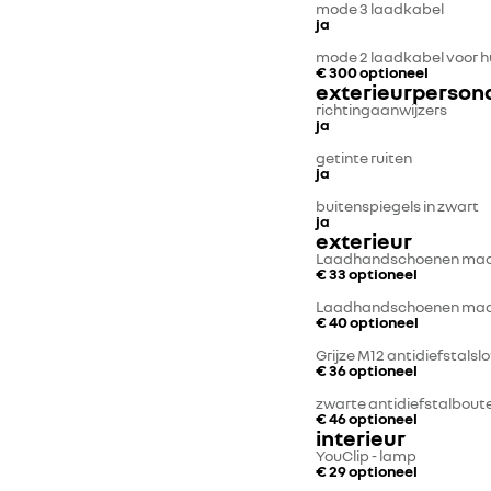
mode 3 laadkabel
ja
mode 2 laadkabel voor h
€ 300
optioneel
exterieurpersona
richtingaanwijzers
ja
getinte ruiten
ja
buitenspiegels in zwart
ja
exterieur
Laadhandschoenen maa
€ 33
optioneel
Laadhandschoenen maa
€ 40
optioneel
Grijze M12 antidiefstalsl
€ 36
optioneel
zwarte antidiefstalbout
€ 46
optioneel
interieur
YouClip - lamp
€ 29
optioneel