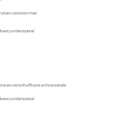
jruiten vooraan met
 bestuurderszetel
are en verschuifbare achterzetels
 bestuurderszetel