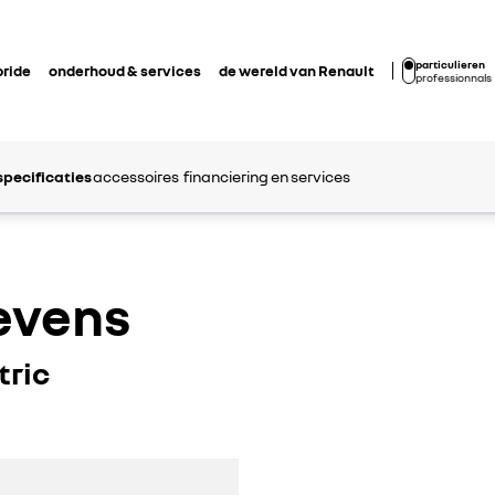
particulieren
bride
onderhoud & services
de wereld van Renault
professionnals
specificaties
accessoires
financiering en services
evens
tric