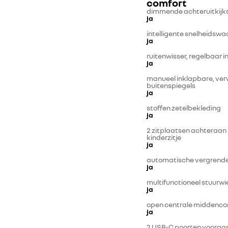
comfort
dimmende achteruitkijk
ja
intelligente snelheidsw
ja
ruitenwisser, regelbaar i
ja
manueel inklapbare, ver
buitenspiegels
ja
stoffen zetelbekleding
ja
2 zitplaatsen achteraan 
kinderzitje
ja
automatische vergrende
ja
multifunctioneel stuurwie
ja
open centrale middenco
ja
2 USB-C poorten vooraa