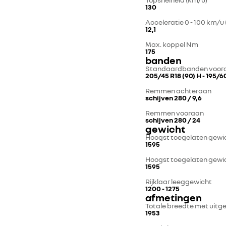
130
Acceleratie 0 - 100 km/u 
12,1
Max. koppel Nm
175
banden
Standaardbanden voor
205/45 R18 (90) H - 195/6
Remmen achteraan
schijven 280 / 9,6
Remmen vooraan
schijven 280 / 24
gewicht
Hoogst toegelaten gewic
1595
Hoogst toegelaten gewi
1595
Rijklaar leeggewicht
1200 - 1275
afmetingen
Totale breedte met uitg
1953