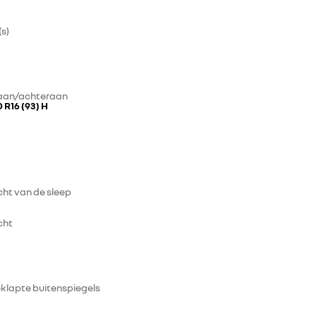
(s)
aan/achteraan
0 R16 (93) H
ht van de sleep
cht
eklapte buitenspiegels