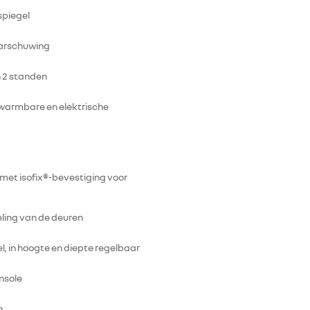
spiegel
aarschuwing
n 2 standen
warmbare en elektrische
met isofix®-bevestiging voor
ling van de deuren
l, in hoogte en diepte regelbaar
nsole
n