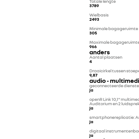
Totale lengte
3789
Wielbasis
2493
Minimale bagageruimte
305
Maximale bagageruimte
966
anders
Aantal plaatsen
4
Draaicirkel tussen stoe
9,87
audio - multimed
geconnecteerde dienst
ja
openR Link 10,1'' multi
Auditorium en 2 luidspre
ja
smartphonereplicatie: A
ja
digitaal instrumentenbo
ja