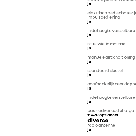
ja
elektrisch bedienbare zi
impulsbediening
ja
in de hoogte verstelbare
ja
stuurwiel in mousse
ja
manuele airconditioning
ja
standaard sleutel
ja
onafhankelijk neerklapb
ja
in de hoogte verstelbare
ja
pack advanced charge
€ 490
optioneel
diverse
radio antenne
ja