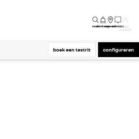
zoek
aankoop
netwerk
contact
mijn
account
boek een testrit
configureren