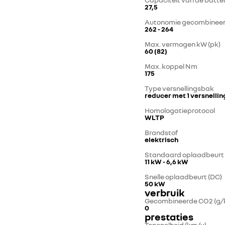
27,5
Autonomie gecombineerd
262 - 264
Max. vermogen kW (pk)
60 (82)
Max. koppel Nm
175
Type versnellingsbak
reducer met 1 versnellin
Homologatieprotocol
WLTP
Brandstof
elektrisch
Standaard oplaadbeurt
11 kW - 6,6 kW
Snelle oplaadbeurt (DC)
50 kW
verbruik
Gecombineerde CO2 (g/
0
prestaties
Topsnelheid (km/u)