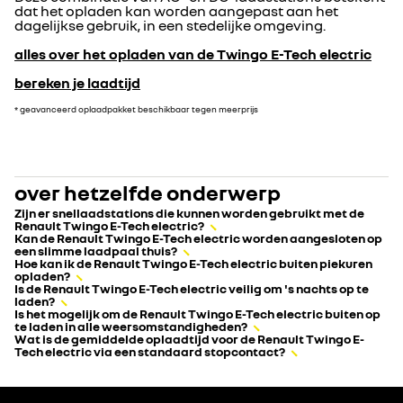
dat het opladen kan worden aangepast aan het
dagelijkse gebruik, in een stedelijke omgeving.
alles over het opladen van de Twingo E-Tech electric
bereken je laadtijd
* geavanceerd oplaadpakket beschikbaar tegen meerprijs
over hetzelfde onderwerp
Zijn er snellaadstations die kunnen worden gebruikt met de
Renault Twingo E-Tech electric?
Kan de Renault Twingo E-Tech electric worden aangesloten op
een slimme laadpaal thuis?
Hoe kan ik de Renault Twingo E-Tech electric buiten piekuren
opladen?
Is de Renault Twingo E-Tech electric veilig om 's nachts op te
laden?
Is het mogelijk om de Renault Twingo E-Tech electric buiten op
te laden in alle weersomstandigheden?
Wat is de gemiddelde oplaadtijd voor de Renault Twingo E-
Tech electric via een standaard stopcontact?