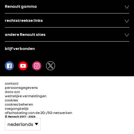
Renault gamma
rechtstreekse links
andere Renault sites
blijf verbonden
contact
persoonsgegevens
data act
wettelijke vermeldingen
cookies
cookies beheren
toegangkelijk
afschakeling van de 2G-/3G-netwerken
© Renault 2017 - 2026