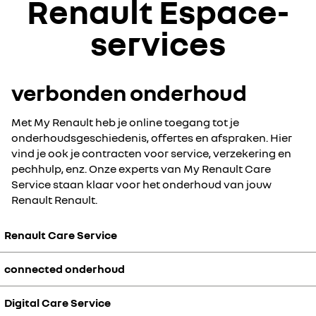
Renault Espace-
services
verbonden onderhoud
Met My Renault heb je online toegang tot je
onderhoudsgeschiedenis, offertes en afspraken. Hier
vind je ook je contracten voor service, verzekering en
pechhulp, enz. Onze experts van My Renault Care
Service staan klaar voor het onderhoud van jouw
Renault Renault.
Renault Care Service
connected onderhoud
Onze experts van Renault Care Service staan klaar voor het
onderhoud van jouw Renault:
digitale oplossingen om jouw dagelijks leven gemakkelijker te
Digital Care Service
Dankzij connected onderhoud ontvang je in real time
maken