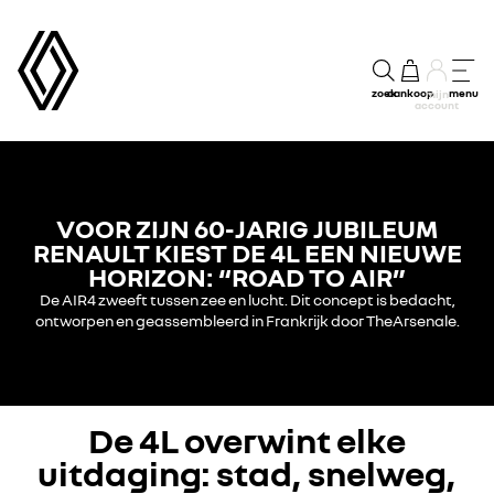
zoek
aankoop
menu
mijn
account
VOOR ZIJN 60-JARIG JUBILEUM
RENAULT KIEST DE 4L EEN NIEUWE
HORIZON: “ROAD TO AIR”
De AIR4 zweeft tussen zee en lucht. Dit concept is bedacht,
ontworpen en geassembleerd in Frankrijk door TheArsenale.
De 4L overwint elke
uitdaging: stad, snelweg,