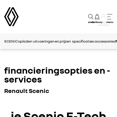
zoek
aankoop
menu
mijn
account
SCENIC
opladen
uitvoeringen en prijzen
specificaties
accessoires
f
financieringsopties en -
services
Renault Scenic
je Scenic E-Tech