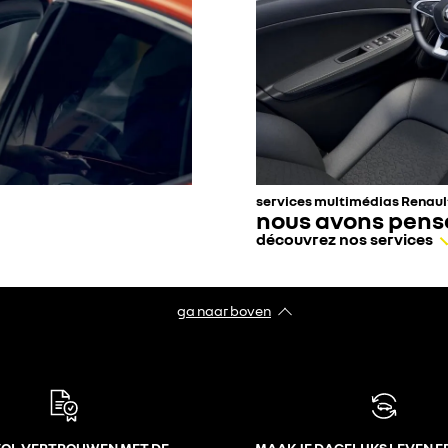
services multimédias Renaul
nous avons pensé
découvrez nos services
ga naar boven
VOL VERTROUWEN MET DE
MAAK JE DAGELIJKS LEVEN E