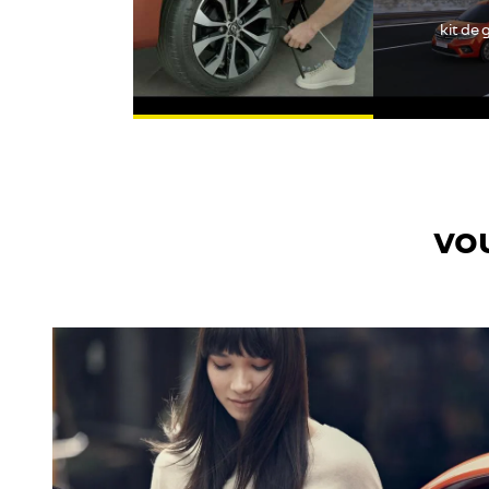
kit de
vo