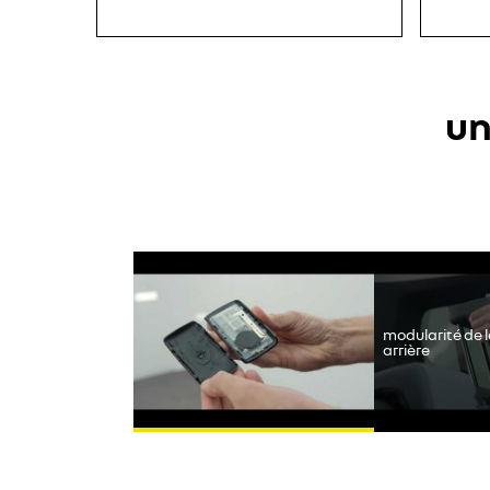
un
Youtube is uitges
modularité de 
arrière