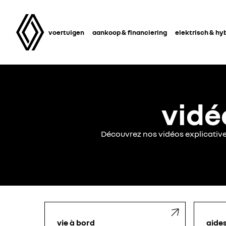
voertuigen
aankoop & financiering
elektrisch & hy
vidé
Découvrez nos vidéos explicatives
vie à bord
aides