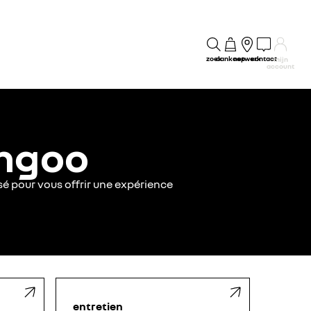
zoek
aankoop
netwerk
contact
mijn
account
angoo
sé pour vous offrir une expérience
entretien