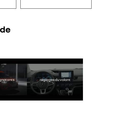
 de
jgen tot de inhoud
tableau d
ignotants
réglages du volant