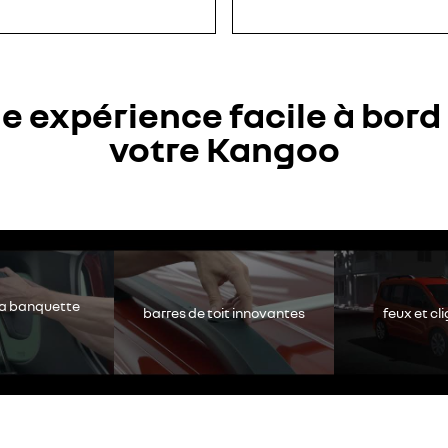
e expérience facile à bord
votre Kangoo
chakeld. Autoriseer het plaatsen van social cookies om toegang te kri
Alles weigeren
Alles aanvaarden
la banquette
barres de toit innovantes
feux et cl