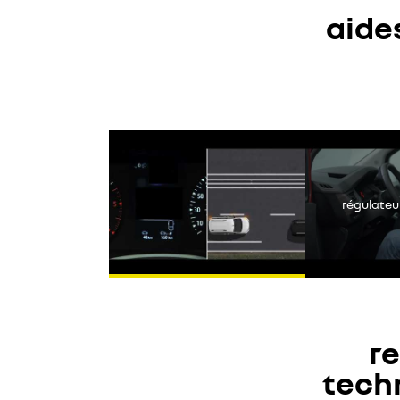
aides
Youtube is uitges
régulateu
re
tech