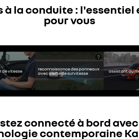
 à la conduite : l'essentiel 
pour vous
chakeld. Autoriseer het plaatsen van social cookies om toegang te kri
Alles weigeren
Alles aanvaarden
reconnaissance des panneaux
r de vitesse
assistant au ma
avec alerte de survitesse
stez connecté à bord avec
nologie contemporaine K