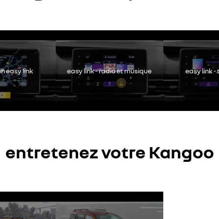
chakeld. Autoriseer het plaatsen van social cookies om toegang te kri
Alles weigeren
Alles aanvaarden
n easy link
easy link - radio et musique
easy link -
entretenez votre Kangoo
chakeld. Autoriseer het plaatsen van social cookies om toegang te kri
Alles weigeren
Alles aanvaarden