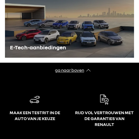
E-Tech-aanbiedingen
ga naar boven
MAAK EEN TESTRIT IN DE
RIJD VOL VERTROUWEN MET
AUTO VAN JE KEUZE
DE GARANTIES VAN
RENAULT