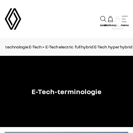
zoek
aankoop
menu
mijn
account
technologie E-Tech >
E-Tech electric
full hybrid E-Tech
hyper hybrid
E-Tech-terminologie