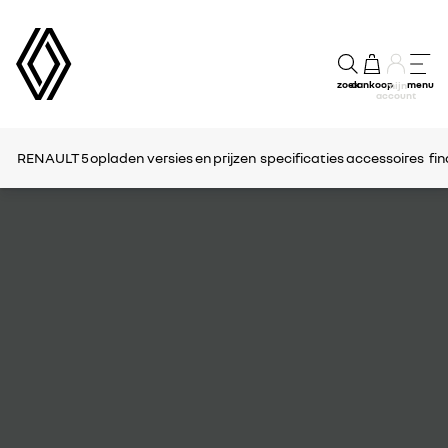
zoek
aankoop
menu
mijn
account
RENAULT 5
opladen
versies en prijzen
specificaties
accessoires
fin