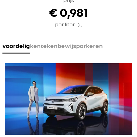
prijs
€ 0,981
per liter
voordelig
kentekenbewijs
parkeren