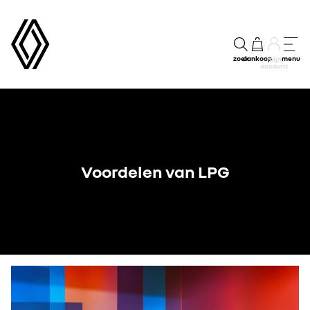
zoek
aankoop
menu
mijn
account
Voordelen van LPG